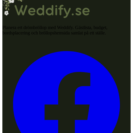
Planera ert drömbröllop med Weddify. Gästlista, budget,
bordsplacering och bröllopshemsida samlat på ett ställe.