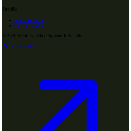
Juridik
Användarvillkor
Integritetspolicy
© 2026 Weddify. Alla rättigheter förbehållna.
Part of
AlmostWed