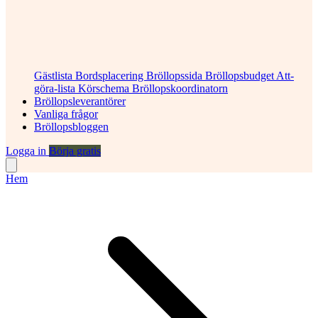
Gästlista
Bordsplacering
Bröllopssida
Bröllopsbudget
Att-
göra-lista
Körschema
Bröllopskoordinatorn
Bröllopsleverantörer
Vanliga frågor
Bröllopsbloggen
Logga in
Börja gratis
Hem