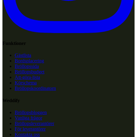
Funktioner
Gästlista
Bordsplacering
Bröllopssida
Bröllopsbudget
Att-göra-lista
Körschema
Bröllopskoordinatorn
Weddify
Bröllopsbloggen
Vanliga frågor
Bröllopsleverantörer
För leverantörer
Kontakta oss