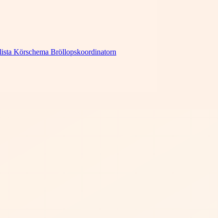
lista
Körschema
Bröllopskoordinatorn