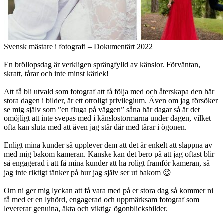
Svensk mästare i fotografi – Dokumentärt 2022
En bröllopsdag är verkligen sprängfylld av känslor. Förväntan,
skratt, tårar och inte minst kärlek!
Att få bli utvald som fotograf att få följa med och återskapa den här
stora dagen i bilder, är ett otroligt privilegium. Även om jag försöker
se mig själv som ”en fluga på väggen” såna här dagar så är det
omöjligt att inte svepas med i känslostormarna under dagen, vilket
ofta kan sluta med att även jag står där med tårar i ögonen.
Enligt mina kunder så upplever dem att det är enkelt att slappna av
med mig bakom kameran. Kanske kan det bero på att jag oftast blir
så engagerad i att få mina kunder att ha roligt framför kameran, så
jag inte riktigt tänker på hur jag själv ser ut bakom 😉
Om ni ger mig lyckan att få vara med på er stora dag så kommer ni
få med er en lyhörd, engagerad och uppmärksam fotograf som
levererar genuina, äkta och viktiga ögonblicksbilder.