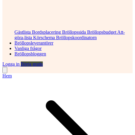
Gästlista
Bordsplacering
Bröllopssida
Bröllopsbudget
Att-
göra-lista
Körschema
Bröllopskoordinatorn
Bröllopsleverantörer
Vanliga frågor
Bröllopsbloggen
Logga in
Börja gratis
Hem