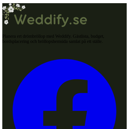
Planera ert drömbröllop med Weddify. Gästlista, budget,
bordsplacering och bröllopshemsida samlat på ett ställe.