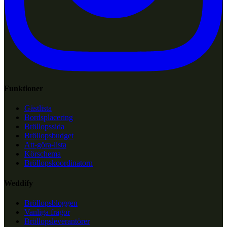
Funktioner
Gästlista
Bordsplacering
Bröllopssida
Bröllopsbudget
Att-göra-lista
Körschema
Bröllopskoordinatorn
Weddify
Bröllopsbloggen
Vanliga frågor
Bröllopsleverantörer