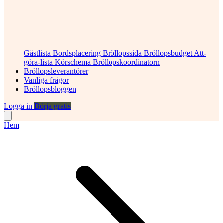
Gästlista
Bordsplacering
Bröllopssida
Bröllopsbudget
Att-
göra-lista
Körschema
Bröllopskoordinatorn
Bröllopsleverantörer
Vanliga frågor
Bröllopsbloggen
Logga in
Börja gratis
Hem