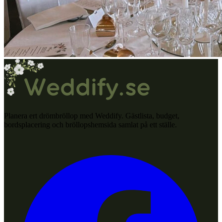
Planera ert drömbröllop med Weddify. Gästlista, budget,
bordsplacering och bröllopshemsida samlat på ett ställe.