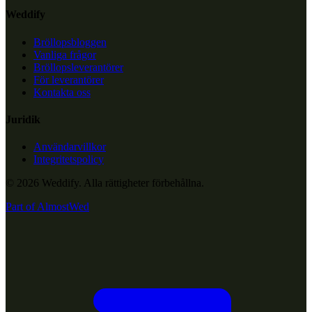
Weddify
Bröllopsbloggen
Vanliga frågor
Bröllopsleverantörer
För leverantörer
Kontakta oss
Juridik
Användarvillkor
Integritetspolicy
© 2026 Weddify. Alla rättigheter förbehållna.
Part of
AlmostWed