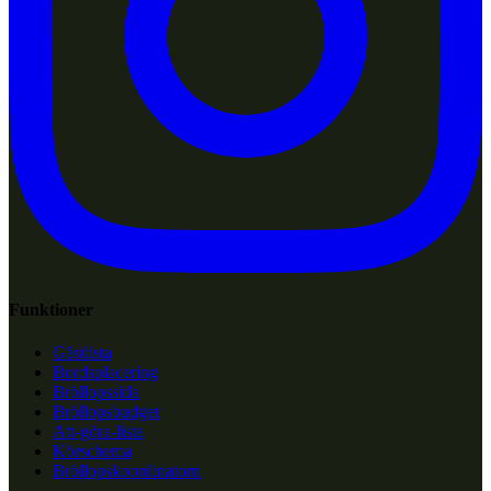
Funktioner
Gästlista
Bordsplacering
Bröllopssida
Bröllopsbudget
Att-göra-lista
Körschema
Bröllopskoordinatorn