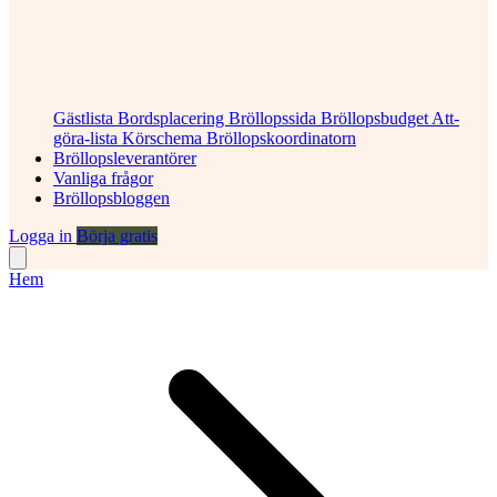
Gästlista
Bordsplacering
Bröllopssida
Bröllopsbudget
Att-
göra-lista
Körschema
Bröllopskoordinatorn
Bröllopsleverantörer
Vanliga frågor
Bröllopsbloggen
Logga in
Börja gratis
Hem