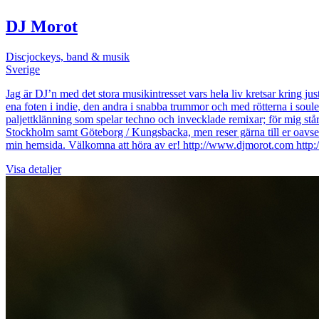
DJ Morot
Discjockeys, band & musik
Sverige
Jag är DJ’n med det stora musikintresset vars hela liv kretsar kring j
ena foten i indie, den andra i snabba trummor och med rötterna i soule
paljettklänning som spelar techno och invecklade remixar; för mig står
Stockholm samt Göteborg / Kungsbacka, men reser gärna till er oavset
min hemsida. Välkomna att höra av er! http://www.djmorot.com htt
Visa detaljer