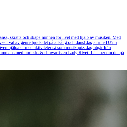
r dansa, skratta och skapa minnen för livet med hjälp av musiken. Med
sett val av genre bjuds det på allsång och dans! Jag är inte DJ’n i
även hjälpa er med aktiviteter så som musikquiz. Jag utgår från
illsammans med burlesk- & showartisten Lady Rivet! Läs mer om det på