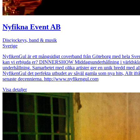
Nyfikna Event AB
Discjockeys, band & musik
Sverige
NyfikenGul är ett mångsidigt coverband från Göteborg med hela Sverige 
kan vi erbjuda er? DINNERSHOW Middagsunderhållning i världsklass! P
underhållning. Samarbetet med olika artister ger en unik bredd med a
NyfikenGul det perfekta utbudet av såväl gamla som nya hits, Allt ifrå
senaste decennierna. http://www.nyfikengul.com
Visa detaljer