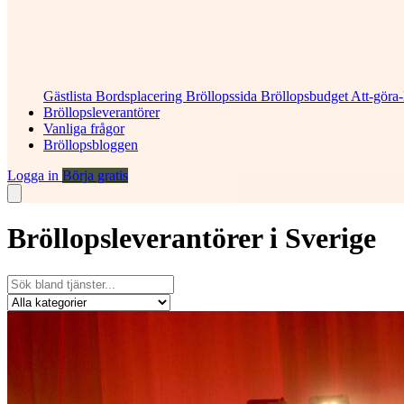
Gästlista
Bordsplacering
Bröllopssida
Bröllopsbudget
Att-göra-
Bröllopsleverantörer
Vanliga frågor
Bröllopsbloggen
Logga in
Börja gratis
Bröllopsleverantörer i Sverige