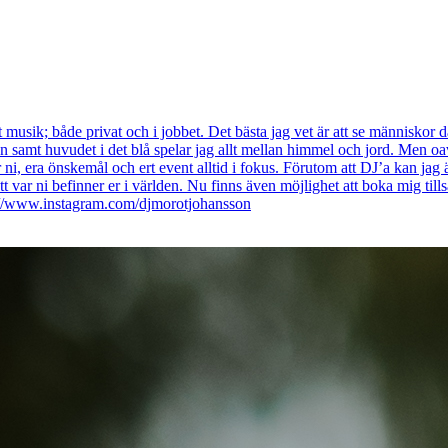
ust musik; både privat och i jobbet. Det bästa jag vet är att se människo
n samt huvudet i det blå spelar jag allt mellan himmel och jord. Men oav
 ni, era önskemål och ert event alltid i fokus. Förutom att DJ’a kan jag 
t var ni befinner er i världen. Nu finns även möjlighet att boka mig t
p://www.instagram.com/djmorotjohansson