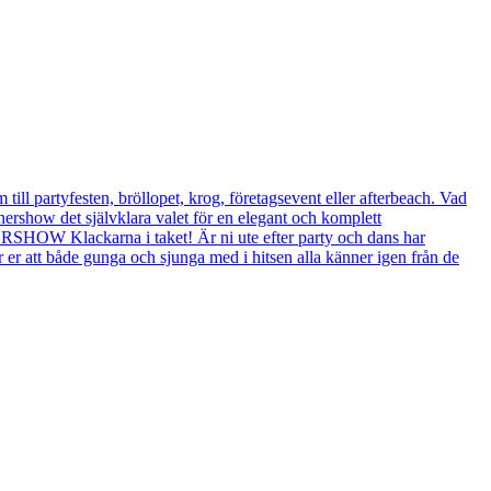
ill partyfesten, bröllopet, krog, företagsevent eller afterbeach. Vad
rshow det självklara valet för en elegant och komplett
VERSHOW Klackarna i taket! Är ni ute efter party och dans har
r er att både gunga och sjunga med i hitsen alla känner igen från de