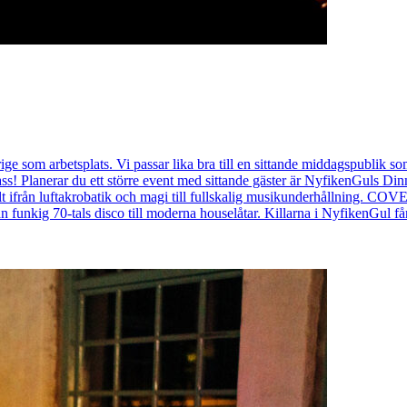
som arbetsplats. Vi passar lika bra till en sittande middagspublik som t
lanerar du ett större event med sittande gäster är NyfikenGuls Dinne
llt ifrån luftakrobatik och magi till fullskalig musikunderhållning. CO
n funkig 70-tals disco till moderna houselåtar. Killarna i NyfikenGul få