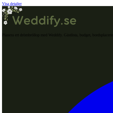
Visa detaljer
Planera ert drömbröllop med Weddify. Gästlista, budget, bordsplacerin