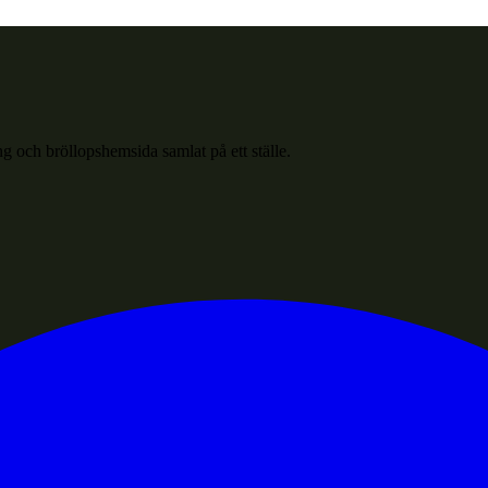
g och bröllopshemsida samlat på ett ställe.